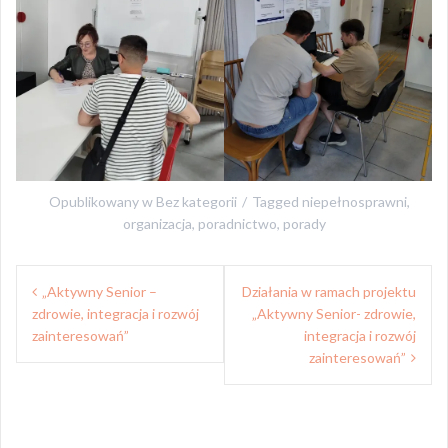
Opublikowany w
Bez kategorii
Tagged
niepełnosprawni
,
organizacja
,
poradnictwo
,
porady
Nawigacja
„Aktywny Senior –
Działania w ramach projektu
wpisu
zdrowie, integracja i rozwój
„Aktywny Senior- zdrowie,
zainteresowań”
integracja i rozwój
zainteresowań”