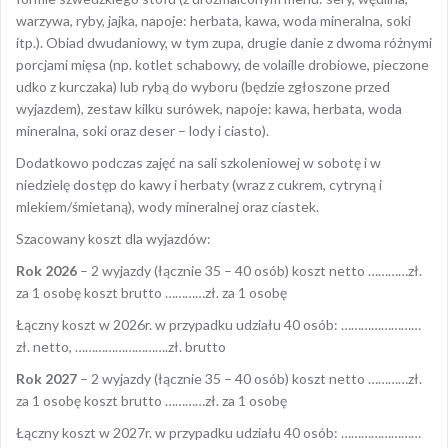
warzywa, ryby, jajka, napoje: herbata, kawa, woda mineralna, soki
itp.). Obiad dwudaniowy, w tym zupa, drugie danie z dwoma różnymi
porcjami mięsa (np. kotlet schabowy, de volaille drobiowe, pieczone
udko z kurczaka) lub rybą do wyboru (będzie zgłoszone przed
wyjazdem), zestaw kilku surówek, napoje: kawa, herbata, woda
mineralna, soki oraz deser – lody i ciasto).
Dodatkowo podczas zajęć na sali szkoleniowej w sobotę i w
niedzielę dostęp do kawy i herbaty (wraz z cukrem, cytryną i
mlekiem/śmietaną), wody mineralnej oraz ciastek.
Szacowany koszt dla wyjazdów:
Rok 2026
– 2 wyjazdy (łącznie 35 – 40 osób) koszt netto …………zł.
za 1 osobę koszt brutto …………zł. za 1 osobę
Łączny koszt w 2026r. w przypadku udziału 40 osób: ……………………
zł. netto, ……………………….zł. brutto
Rok 2027
– 2 wyjazdy (łącznie 35 – 40 osób) koszt netto …………zł.
za 1 osobę koszt brutto …………zł. za 1 osobę
Łączny koszt w 2027r. w przypadku udziału 40 osób: ……………………