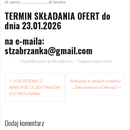
zł. netto, ……………………….zł. brutto
TERMIN SKŁADANIA OFERT do
dnia 23.01.2026
na e-maila:
stzabrzanka@gmail.com
Opublikowany w
Aktualności
Tagged
nabór ofert
Nawigacja
OGŁOSZENIE O
Animacje w ramach projektu
wpisu
NABORZE UCZESTNIKÓW
„Zabrzankowy kONcept”
DO PROGRAMU
Dodaj komentarz