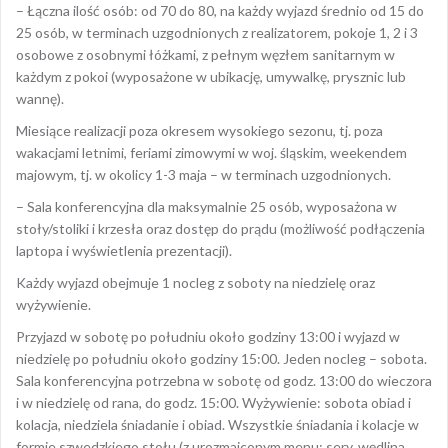
– Łączna ilość osób: od 70 do 80, na każdy wyjazd średnio od 15 do
25 osób, w terminach uzgodnionych z realizatorem, pokoje 1, 2 i 3
osobowe z osobnymi łóżkami, z pełnym węzłem sanitarnym w
każdym z pokoi (wyposażone w ubikację, umywalkę, prysznic lub
wannę).
Miesiące realizacji poza okresem wysokiego sezonu, tj. poza
wakacjami letnimi, feriami zimowymi w woj. śląskim, weekendem
majowym, tj. w okolicy 1-3 maja – w terminach uzgodnionych.
– Sala konferencyjna dla maksymalnie 25 osób, wyposażona w
stoły/stoliki i krzesła oraz dostęp do prądu (możliwość podłączenia
laptopa i wyświetlenia prezentacji).
Każdy wyjazd obejmuje 1 nocleg z soboty na niedzielę oraz
wyżywienie.
Przyjazd w sobotę po południu około godziny 13:00 i wyjazd w
niedzielę po południu około godziny 15:00. Jeden nocleg – sobota.
Sala konferencyjna potrzebna w sobotę od godz. 13:00 do wieczora
i w niedzielę od rana, do godz. 15:00. Wyżywienie: sobota obiad i
kolacja, niedziela śniadanie i obiad. Wszystkie śniadania i kolacje w
formie szwedzkiego stołu (z urozmaiconym menu: sery, wędlina,