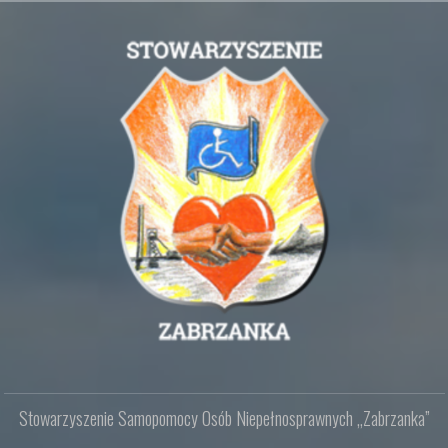
Sto­wa­rzy­sze­nie Sa­mo­po­mo­cy Osób Nie­peł­no­spraw­nych „Za­brzan­ka”