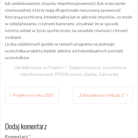
lub umiarkowanym stopniu niepełnosprawności (lub orzeczenie
równoważne), którzy mają długotrwale naruszoną sprawność
fizyczną,psychiczną, intelektualną lub w zakresie zmysłów, co może
w oddziaływaniu z różnymi barierami, utrudniać im w sposób
istotny udział w życiu społecznym, na zasadzie równości z innymi
osobami.
Liczba udzielonych godzin w ramach programu na jednego
uczestnika projektu będzie zależna od indywidualnych potrzeb
uczestników
Opublikowany w
Projekty
Tagged
asystent
,
asystentura
,
niepełnoeprawni
,
PFRON
,
pomic
,
śląskie
,
Zabrzanka
Nawigacja
Projekty w roku 2025
„Zabrzankowa Inkluzja 2”
wpisu
Dodaj komentarz
Komentarz
*