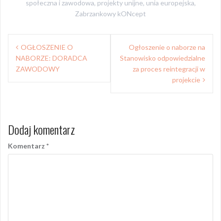
społeczna i zawodowa
,
projekty unijne
,
unia europejska
,
Zabrzankowy kONcept
Nawigacja
OGŁOSZENIE O
Ogłoszenie o naborze na
wpisu
NABORZE: DORADCA
Stanowisko odpowiedzialne
ZAWODOWY
za proces reintegracji w
projekcie
Dodaj komentarz
Komentarz
*