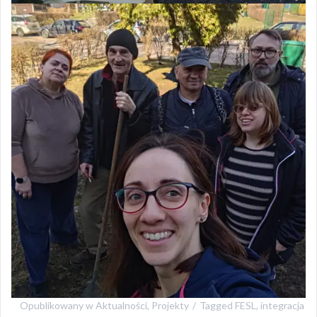
Opublikowany w
Aktualności
,
Projekty
Tagged
FESL
,
integracja