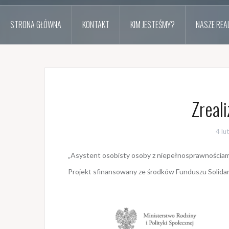
STRONA GŁÓWNA
KONTAKT
KIM JESTEŚMY?
NASZE REAL
Zreal
4 lu
„Asystent osobisty osoby z niepełnosprawnościam
Projekt sfinansowany ze środków Funduszu Solidar