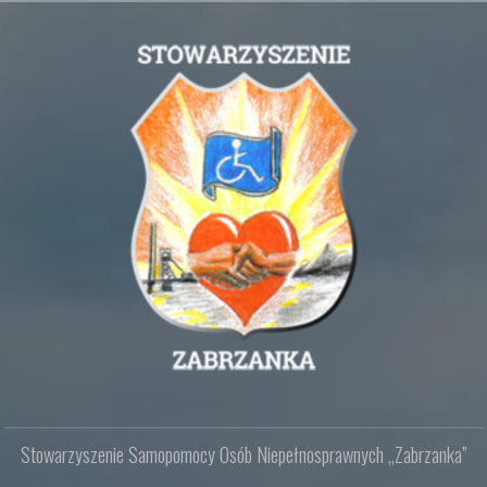
Sto­wa­rzy­sze­nie Sa­mo­po­mo­cy Osób Nie­peł­no­spraw­nych „Za­brzan­ka”