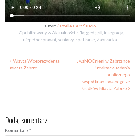
autor:
Kartelle’s Art Studio
Opublikowany w
Aktualności
Tagged
grill
,
integracja
,
niepełnosprawni
,
seniorzy
,
spotkanie
,
Zabrzanka
Nawigacja
Wizyta Wiceprezydenta
„ wzMOCnieni w Zabrzance
wpisu
miasta Zabrze.
” realizacja zadania
publicznego
współfinansowanego ze
środków Miasta Zabrze
Dodaj komentarz
Komentarz
*