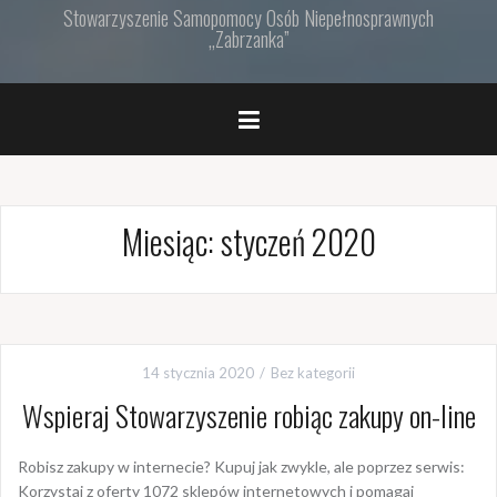
Sto­wa­rzy­sze­nie Sa­mo­po­mo­cy Osób Nie­peł­no­spraw­nych
„Za­brzan­ka”
Miesiąc:
styczeń 2020
14 stycznia 2020
Bez kategorii
Wspieraj Stowarzyszenie robiąc zakupy on-line
Robisz zakupy w internecie? Kupuj jak zwykle, ale poprzez serwis:
Korzystaj z oferty 1072 sklepów internetowych i pomagaj