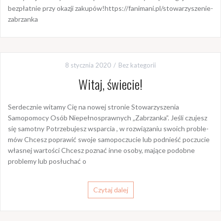
bezpłatnie przy okazji zakupów!https://fanimani.pl/stowarzyszenie-
zabrzanka
8 stycznia 2020
Bez kategorii
Witaj, świecie!
Serdecznie witamy Cię na nowej stronie Stowarzyszenia
Samopomocy Osób Niepełnosprawnych „Zabrzanka”. Jeśli czujesz
się samotny Po­trze­bu­jesz wsparcia , w roz­wią­za­niu swoich pro­ble­
mów Chcesz poprawić swoje sa­mo­po­czu­cie lub podnieść poczucie
własnej wartości Chcesz poznać inne osoby, mające podobne
problemy lub po­słu­chać o
Czytaj dalej