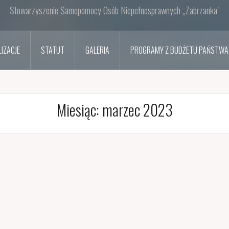
Sto­wa­rzy­sze­nie Sa­mo­po­mo­cy Osób Nie­peł­no­spraw­nych „Za­brzan­ka”
IZACJE
STATUT
GALERIA
PROGRAMY Z BUDŻETU PAŃSTWA
Miesiąc:
marzec 2023