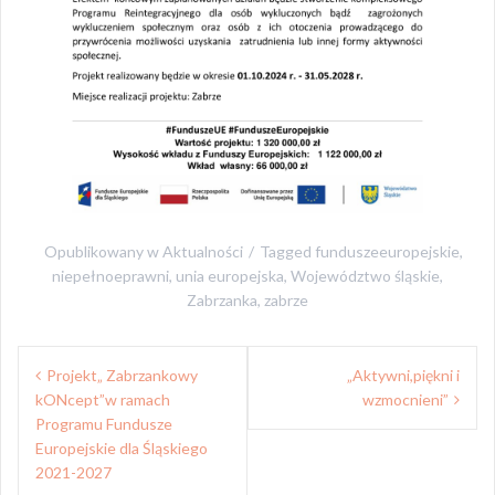
Opublikowany w
Aktualności
Tagged
funduszeeuropejskie
,
niepełnoeprawni
,
unia europejska
,
Województwo śląskie
,
Zabrzanka
,
zabrze
Nawigacja
Projekt„ Zabrzankowy
„Aktywni,piękni i
wpisu
kONcept”w ramach
wzmocnieni”
Programu Fundusze
Europejskie dla Śląskiego
2021-2027