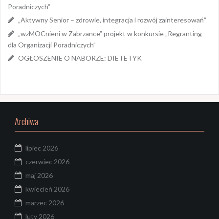
Poradniczych”
„Aktywny Senior – zdrowie, integracja i rozwój zainteresowań”
„wzMOCnieni w Zabrzance” projekt w konkursie „Regranting
dla Organizacji Poradniczych”
OGŁOSZENIE O NABORZE: DIETETYK
Archiwa
lipiec 2026
czerwiec 2026
maj 2026
kwiecień 2026
marzec 2026
luty 2026